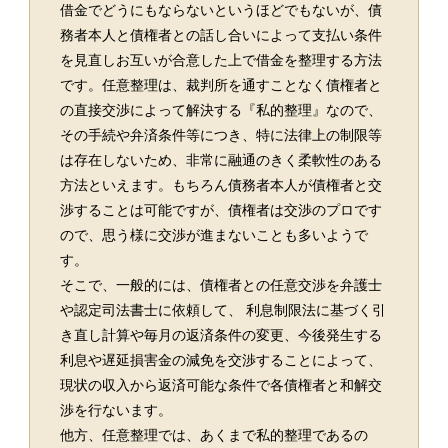
借金でどうにもならないというほどでもないが、債
務者本人と債権者との話し合いによって支払い条件
を見直しお互いが合意した上で借金を整理する方法
です。任意整理は、裁判所を通すことなく債権者と
の直接交渉によって解決する『私的整理』なので、
その手続や弁済条件等につき、特に法律上の制限等
は存在しないため、非常に融通のきく柔軟性のある
方法といえます。もちろん債務者本人が債権者と交
渉することは可能ですが、債権者は交渉のプロです
ので、思う様に交渉が進まないことも多いようで
す。
そこで、一般的には、債権者との任意交渉を弁護士
や認定司法書士に依頼して、 利息制限法に基づく引
き直し計算や毎月の返済条件の変更、今後発生する
利息や遅延損害金の減免を交渉することによって、
現状の収入から返済可能な条件で各債権者と和解交
渉を行ないます。
他方、任意整理では、あくまで私的整理であるの